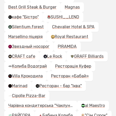
Best Grill Steak & Burger
Magnas
кафе "Бістро"
SUSHI__LEND
Silentium.forest
Chevalier Hotel & SPA
Marsellino піцерія
Royal Restaurant
Звездный носорог
PIRAMIDA
CRAFT cafe
Le Rock
GRAFF Billiards
Колиба Водограй
Ресторація Куфер
Villa Крокодила
Ресторан «Бабай»
Marinad
Ресторан - бар "Іква"
Cipolle Pizza-Bar
Чарівна кондитерська "Чаклунка"
al Maestro
РАЙГОРА
Бабина Колиба
"Сім Сорок"