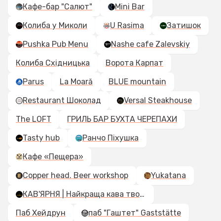
Кафе-бар "Салют"
Mini Bar
Колиба у Миколи
U Rasima
Затишок
Pushka Pub Menu
Nashe cafe Zalevskiy
Колиба Східницька
Ворота Карпат
Parus
La Moară
BLUE mountain
Restaurant Шоколад
Versal Steakhouse
The LOFT
ГРИЛЬ БАР БУХТА ЧЕРЕПАХИ
Tasty hub
Ранчо Піхушка
Кафе «Пещера»
Copper head. Beer workshop
Yukatana
КАВ'ЯРНЯ | Найкраща кава твого міста 🤍
Паб Хейдрун
паб "Гаштет" Gaststättе