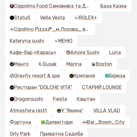
Cippolino Food Самовивіз та Доставка (м.Барвінкове )
База Казка
StatuS
Vella Vesta
ROLEX+
Cipollino Pizza🍕_м.Лозова_ вул.Соборна 14
Kateryna sushi
МЕНЮ
Кафе-бар «Карась»
Amore Sushi
Lùna
Манго
Gusak
Marina
Boston
Gravity resort & spa
Кумпанія
Бірюза
Ресторан "DOLCHE VITA"
СТАРИЙ LOUNGE
Dragonsushi
Fiesta
Каштан
Atmosfera.restt
У “Якима”
VILLA VLAD
Фортуна
Далекі гори
Bar_Boom_City
Orly Park
Приватна Садиба