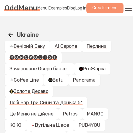
OddMenu
Create menu
Menu Examples
Blog
Log in
Ukraine
Вечірній Баку
Al Capone
Перлина
🅜🅞🅝🅞🅟🅞🅛🅘🅢🅣
Зачароване Озеро банкет
ProЖарка
Coffee Line
Batu
Panorama
Золоте Дерево
Лобі Бар Три Сини та Донька 5*
Це Меню не дійсне
Petros
MANGO
КОКО
Вугільна Шафа
PUB4YOU