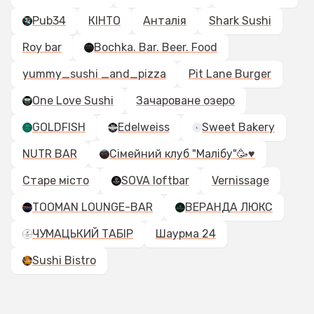
Pub34
КІНТО
Анталія
Shark Sushi
Roy bar
Bochka. Bar. Beer. Food
yummy_sushi _and_pizza
Pit Lane Burger
One Love Sushi
Зачароване озеро
GOLDFISH
Edelweiss
Sweet Bakery
NUTR BAR
Сімейний клуб "Малібу"🥳♥️
Старе місто
SOVA loftbar
Vernissage
TOOMAN LOUNGE-BAR
ВЕРАНДА ЛЮКС
ЧУМАЦЬКИЙ ТАБІР
Шаурма 24
Sushi Bistro