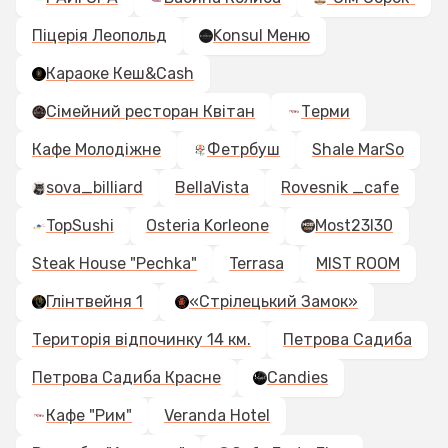
Піцерія Леопольд
Konsul Меню
Караоке Кеш&Cash
Сімейний ресторан Квітан
Терми
Кафе Молодіжне
Фетрбуш
Shale MarSo
sova_billiard
BellaVista
Rovesnik _cafe
TopSushi
Osteria Korleone
Most23I30
Steak House "Pechka"
Terrasa
MIST ROOM
Глінтвейня 1
«Стрілецький Замок»
Територія відпочинку 14 км.
Петрова Садиба
Петрова Садиба Красне
Candies
Кафе "Рим"
Veranda Hotel