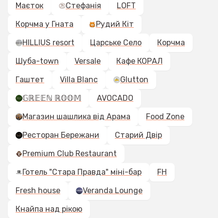
Маєток
Стефанія
LOFT
Корчма у Гната
Рудий Кіт
HILLIUS resort
Царське Село
Корчма
Шуба-town
Versale
Кафе КОРАЛ
Гаштет
Villa Blanc
Glutton
𝔾ℝ𝔼𝔼ℕ ℝ𝕆𝕆𝕄
AVOCADO
Магазин шашлика від Арама
Food Zone
Ресторан Бережани
Старий Двір
Premium Club Restaurant
Готель "Стара Правда" міні-бар
FH
Fresh house
Veranda Lounge
Кнайпа над рікою