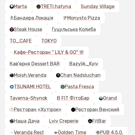
Marta
TRETI.hatyna
Sunday Village
Бандера Локація
Monysto Pizza
Steak House
Гуцульська Колиба
TO_CAFE
TOKYO
Кафе-Ресторан " LILY & GO" 🌸
Кав'ярня Dessert BAR
Bazylik_Kyiv
Moish.Veranda
Chan Nadsluchan
TSUNAMI HOTEL
Pasta Fresca
Taverna-Shynok
B FIT ФітоБар
Grand
Ресторан «Хутірок»
Ресторан Венский
Наша Дача
Lviv Creperie
FitBar
Veranda Rest
Golden Time
PUB 4.5.0.