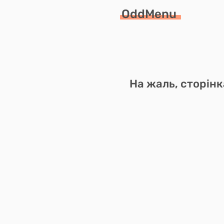
OddMenu
На жаль, сторінк