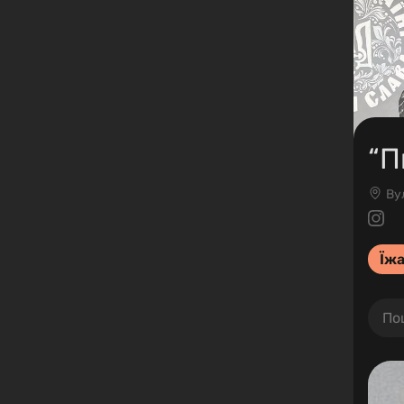
“П
Ву
Їж