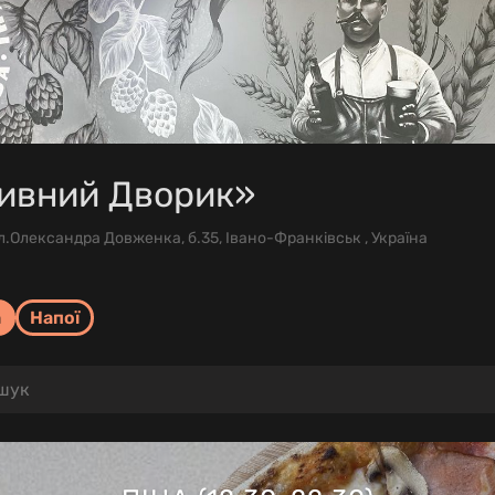
ивний Дворик»
л.Олександра Довженка, б.35, Івано-Франківськ , Україна
а
Напої