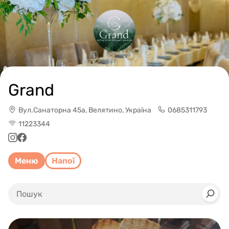
Grand
Вул.Санаторна 45а, Велятино, Україна
0685311793
11223344
Меню
Напої