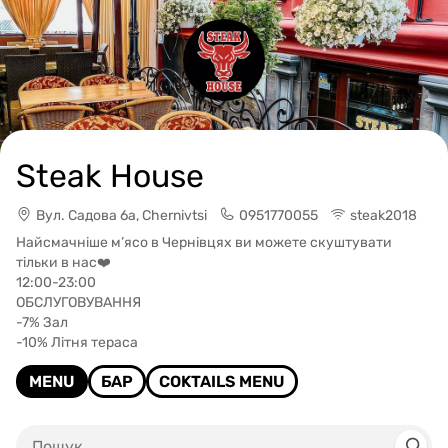
Steak House
Вул. Садова 6а, Chernivtsi
0951770055
steak2018
Найсмачніше м’ясо в Чернівцях ви можете скуштувати
тільки в нас❤️
12:00-23:00
ОБСЛУГОВУВАННЯ
-7% Зал
-10% Літня тераса
MENU
БАР
COKTAILS MENU