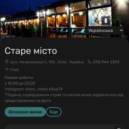
Change language
Старе місто
вул. Незалежності, 10б , Кілія , Україна
098 944 3343
Free
Режим роботи:
з 10:00 до 23:00
Instagram: stare_misto.kiliya79
*Подача, сервірування страв та напоїв може відрізнятись від
представлених на фото
Основне меню
Бар