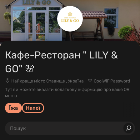
Кафе-Ресторан " LILY &
GO" 🌸
Найкраще місто Ставище , Україна
CoolWiFiPassword
Тут ви можете вказати додаткову інформацію про ваше QR
меню
Їжа
Напої