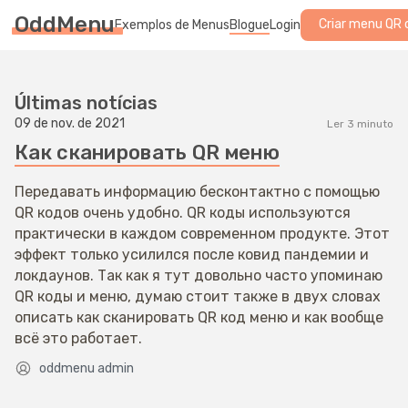
OddMenu
Criar menu QR 
Exemplos de Menus
Blogue
Login
Últimas notícias
09 de nov. de 2021
Ler 3 minuto
Как сканировать QR меню
Передавать информацию бесконтактно с помощью
QR кодов очень удобно. QR коды используются
практически в каждом современном продукте. Этот
эффект только усилился после ковид пандемии и
локдаунов. Так как я тут довольно часто упоминаю
QR коды и меню, думаю стоит также в двух словах
описать как сканировать QR код меню и как вообще
всё это работает.
oddmenu admin