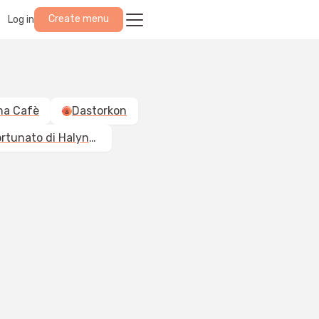
Create menu
Log in
na Cafè
Dastorkon
Trattoria da Fortunato di Halyna Navrotska