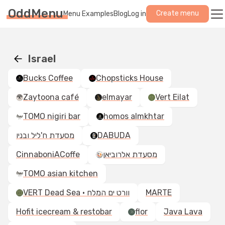
OddMenu
Create menu
Menu Examples
Blog
Log in
Israel
Bucks Coffee
Chopsticks House
Zaytoona café
elmayar
Vert Eilat
TOMO nigiri bar
homos almkhtar
מסעדת ח'ליל ובניו
DABUDA
CinnaboniACoffe
מסעדת אלרוביאן
TOMO asian kitchen
VERT Dead Sea · וורט ים המלח
MARTE
Hofit icecream & restobar
flor
Java Lava