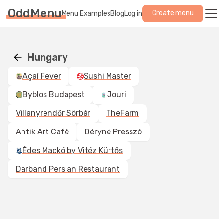
OddMenu
Create menu
Menu Examples
Blog
Log in
Hungary
Açaí Fever
Sushi Master
Byblos Budapest
Jouri
Villanyrendőr Sörbár
TheFarm
Antik Art Café
Déryné Presszó
Édes Mackó by Vitéz Kürtős
Darband Persian Restaurant