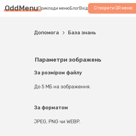
OddMenu
Створити QR меню
Приклади меню
Блог
Вхід
Допомога
База знань
Параметри зображень
За розміром файлу
До 5 МБ на зображення.
За форматом
JPEG, PNG чи WEBP.