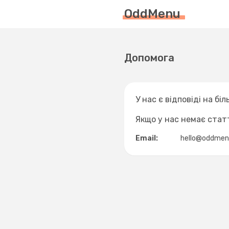
OddMenu
Допомога
У нас є відповіді на бі
Якщо у нас немає статт
Email:
hello@oddme