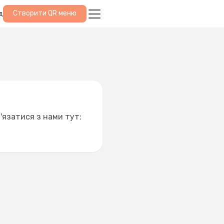
Створити QR меню
д
'язатися з нами тут: