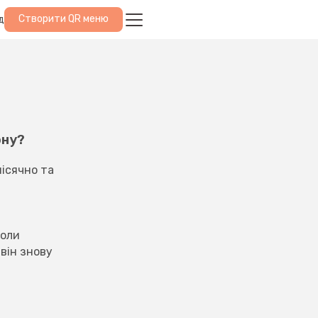
Створити QR меню
д
ону?
ісячно та 
оли 
ін знову 