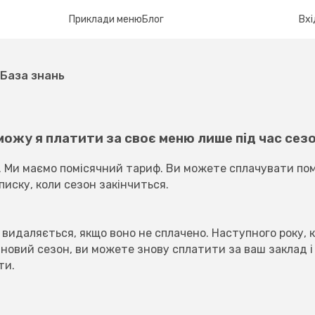
Приклади меню
Блог
Вхі
База знань
можу я платити за своє меню лише під час сез
. Ми маємо помісячний тариф. Ви можете сплачувати пом
писку, коли сезон закінчиться.
видаляється, якщо воно не сплачено. Наступного року, к
новий сезон, ви можете знову сплатити за ваш заклад і в
ти.