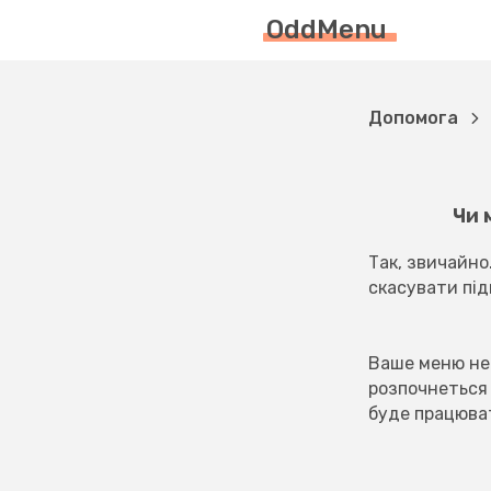
OddMenu
Допомога
Чи 
Так, звичайно
скасувати під
Ваше меню не 
розпочнеться 
буде працюва