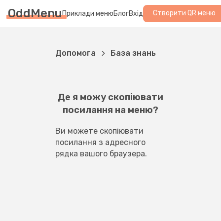
OddMenu
Створити QR меню
Приклади меню
Блог
Вхід
Допомога
База знань
Де я можу скопіювати
посилання на меню?
Ви можете скопіювати 
посилання з адресного 
рядка вашого браузера.