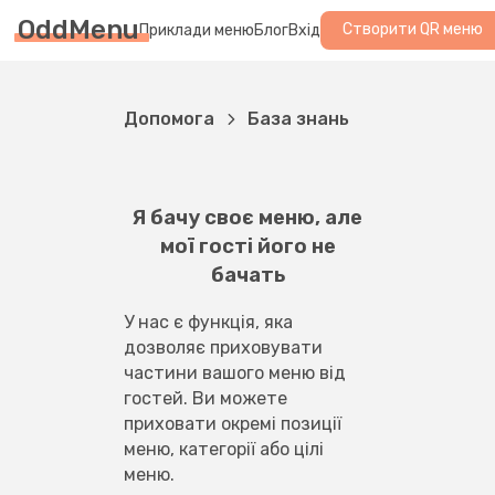
OddMenu
Створити QR меню
Приклади меню
Блог
Вхід
Допомога
База знань
Я бачу своє меню, але
мої гості його не
бачать
У нас є функція, яка 
дозволяє приховувати 
частини вашого меню від 
гостей. Ви можете 
приховати окремі позиції 
меню, категорії або цілі 
меню.