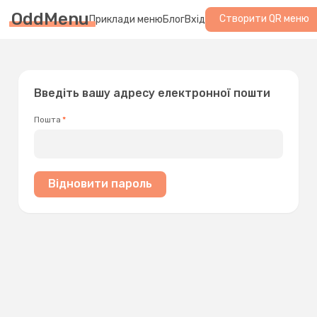
OddMenu
Створити QR меню
Приклади меню
Блог
Вхід
Введіть вашу адресу електронної пошти
Пошта
Відновити пароль