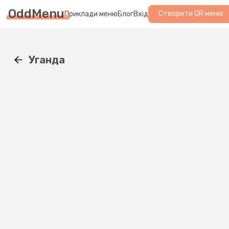
OddMenu
Створити QR меню
Приклади меню
Блог
Вхід
Уганда