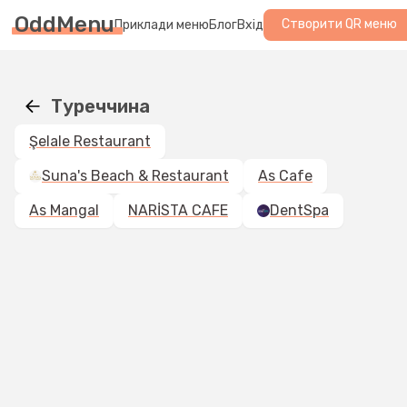
OddMenu
Створити QR меню
Приклади меню
Блог
Вхід
Туреччина
Şelale Restaurant
Suna's Beach & Restaurant
As Cafe
As Mangal
NARİSTA CAFE
DentSpa