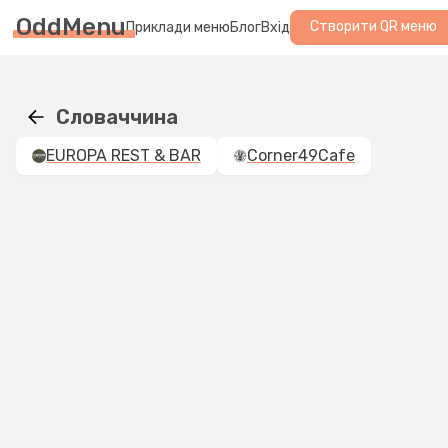
OddMenu
Створити QR меню
Приклади меню
Блог
Вхід
Словаччина
EUROPA REST & BAR
Corner49Cafe