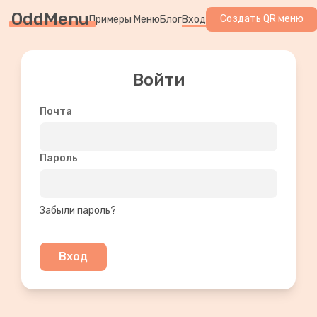
OddMenu
Создать QR меню
Примеры Меню
Блог
Вход
Войти
Почта
Пароль
Забыли пароль?
Вход