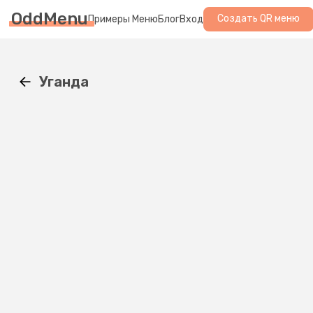
OddMenu
Создать QR меню
Примеры Меню
Блог
Вход
Уганда