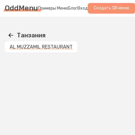
OddMenu
Создать QR меню
Примеры Меню
Блог
Вход
Танзания
AL MUZZAMIL RESTAURANT