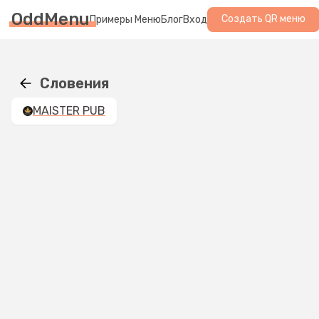
OddMenu
Создать QR меню
Примеры Меню
Блог
Вход
Словения
MAISTER PUB