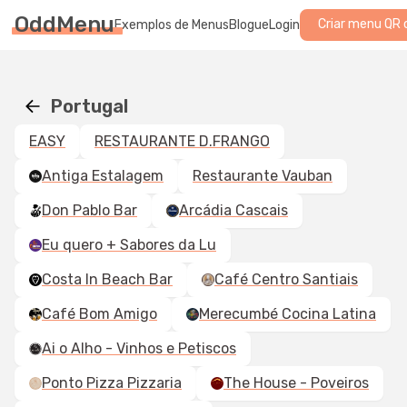
OddMenu
Criar menu QR 
Exemplos de Menus
Blogue
Login
Portugal
EASY
RESTAURANTE D.FRANGO
Antiga Estalagem
Restaurante Vauban
Don Pablo Bar
Arcádia Cascais
Eu quero + Sabores da Lu
Costa In Beach Bar
Café Centro Santiais
Café Bom Amigo
Merecumbé Cocina Latina
Ai o Alho - Vinhos e Petiscos
Ponto Pizza Pizzaria
The House - Poveiros