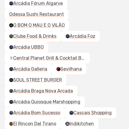
Arcádia Fórum Algarve
Odessa Sushi Restaurant
O BOM O MAU E O VILÃO
Clube Food & Drinks
Arcádia Foz
Arcádia UBBO
Central Planet Grill & Cocktail Bar
Arcádia Galleria
Sevilhana
SOUL STREET BURGER
Arcádia Braga Nova Arcada
Arcádia Quiosque Marshopping
Arcádia Bom Sucesso
Cascais Shopping
El Rincon Del Tirano
Indikitchen