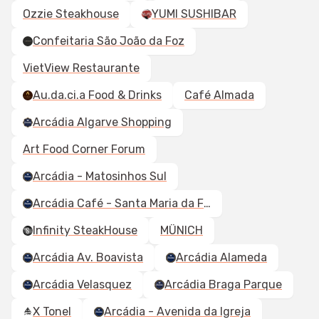
Ozzie Steakhouse
YUMI SUSHIBAR
Confeitaria São João da Foz
VietView Restaurante
Au.da.ci.a Food & Drinks
Café Almada
Arcádia Algarve Shopping
Art Food Corner Forum
Arcádia - Matosinhos Sul
Arcádia Café - Santa Maria da Feira
Infinity SteakHouse
MÜNICH
Arcádia Av. Boavista
Arcádia Alameda
Arcádia Velasquez
Arcádia Braga Parque
X Tonel
Arcádia - Avenida da Igreja