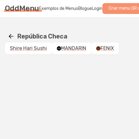
OddMenu
Criar menu QR 
Exemplos de Menus
Blogue
Login
República Checa
Shire Hari Sushi
MANDARIN
FENIX