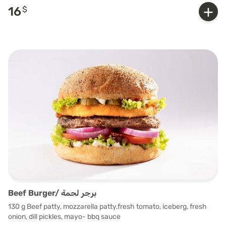
+
16
$
Beef Burger/ برجر لحمة
130 g Beef patty, mozzarella patty,fresh tomato, iceberg, fresh
onion, dill pickles, mayo- bbq sauce