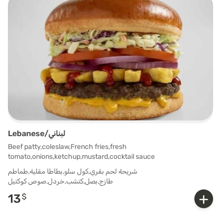
Lebanese/لبناني
Beef patty,coleslaw,French fries,fresh
tomato,onions,ketchup,mustard,cocktail sauce
شريحة لحم بقري,كول سلو,بطاطا مقلية,طماطم
طازج,بصل,كتشب,خردل,صوص كوكتيل
+
13
$