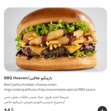
BBQ Heaven/باربيكيو هافين
Beef patty,cheddar cheese,onion
rings,iceberg,lettuce,chips,mayonnaise,special BBQ sauce
شريحة لحم بقري, جبنة شيدر,حلقات بصل,خس
آيسبيرج,شيبس,مايونيز,صوص باربيكيو خاص
+
14
$