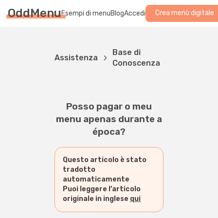
OddMenu
Crea menù digitale
Esempi di menu
Blog
Accedi
Base di
Assistenza
Conoscenza
Posso pagar o meu
menu apenas durante a
época?
Questo articolo è stato
tradotto
automaticamente
Puoi leggere l’articolo
originale in inglese
qui