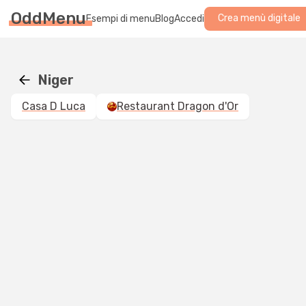
OddMenu
Crea menù digitale
Esempi di menu
Blog
Accedi
Niger
Casa D Luca
Restaurant Dragon d'Or