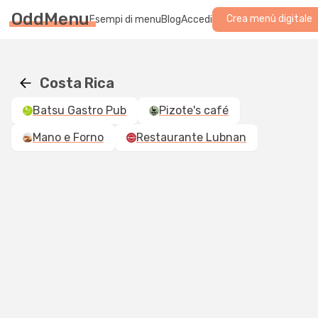
OddMenu
Crea menù digitale
Esempi di menu
Blog
Accedi
Costa Rica
Batsu Gastro Pub
Pizote's café
Mano e Forno
Restaurante Lubnan