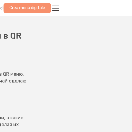
Crea menù digitale
di
 в QR
в QR меню.
учай сделаю
и, а какие
делая их