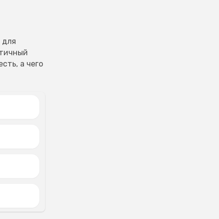
 для
стичный
сть, а чего