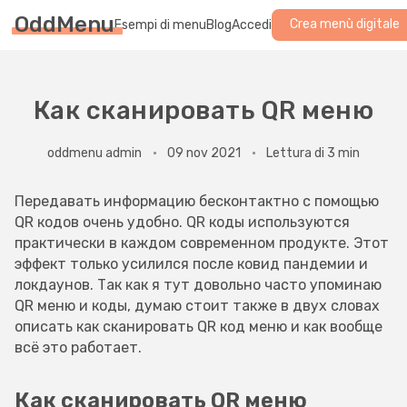
OddMenu
Crea menù digitale
Esempi di menu
Blog
Accedi
Как сканировать QR меню
oddmenu admin
09 nov 2021
Lettura di 3 min
Передавать информацию бесконтактно с помощью
QR кодов очень удобно. QR коды используются
практически в каждом современном продукте. Этот
эффект только усилился после ковид пандемии и
локдаунов. Так как я тут довольно часто упоминаю
QR меню и коды, думаю стоит также в двух словах
описать как сканировать QR код меню и как вообще
всё это работает.
Как сканировать QR меню