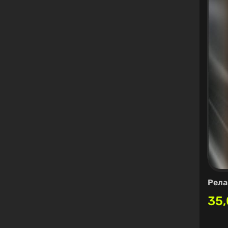
Рела
35