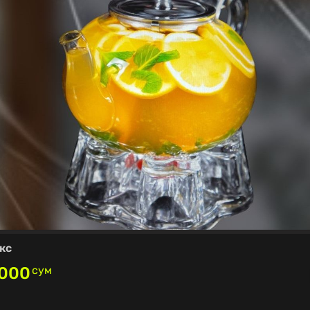
кс
,000
сум