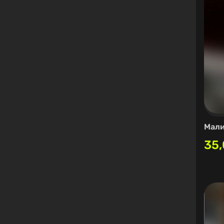
Мали
35