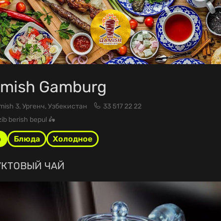
mish Gamburg
mish 3, Ургенч, Узбекистан
33 517 22 22
ib berish bepul 🛵
р
Блюда
Холодное
КТОВЫЙ ЧАЙ