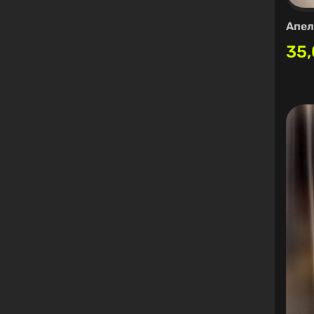
Апе
35