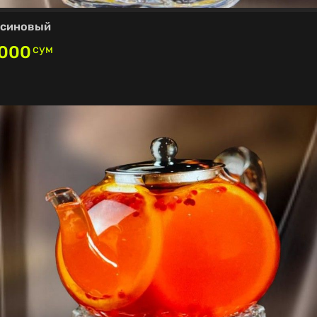
лсиновый
,000
сум