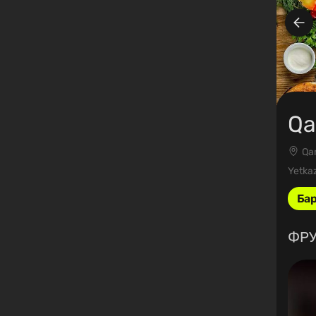
Qa
Qa
Yetkaz
Ба
ФРУ