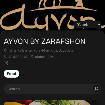
Change language
AYVON BY ZARAFSHON
Ichan ka'la islom xoja 44 uy, xiva, Uzbekistan
90 837 22 22
otabek4004
Food