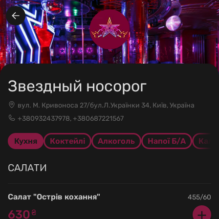
Звездный носорог
вул. М. Кривоноса 27/бул.Л.Українки 34, Київ, Україна
+380932437978, +380687221567
Кухня
Коктейлі
Алкоголь
Напої Б/А
Каль
САЛАТИ
Салат "Острів кохання"
455/60
+
630
₴