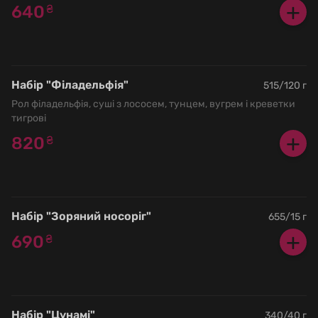
+
640
₴
Набір "Філадельфія"
515/120 г
Рол філадельфія, суші з лососем, тунцем, вугрем і креветки
тигрові
+
820
₴
Набір "Зоряний носоріг"
655/15 г
+
690
₴
Набір "Цунамі"
340/40 г