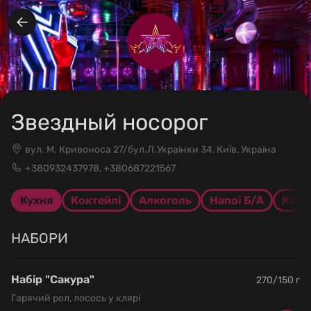
Звездный носорог
вул. М. Кривоноса 27/бул.Л.Українки 34, Київ, Україна
+380932437978, +380687221567
Кухня
Коктейлі
Алкоголь
Напої Б/А
Каль
НАБОРИ
Набір "Сакура"
270/150 г
Гарячий рол, лосось у клярі