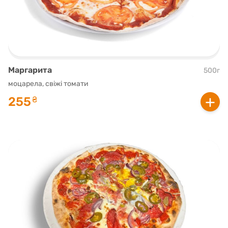
Маргарита
500г
моцарела, свіжі томати
+
255
₴