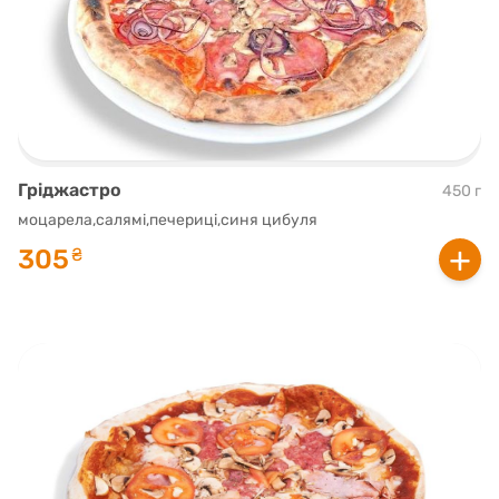
Гріджастро
450 г
моцарела,салямі,печериці,синя цибуля
+
305
₴