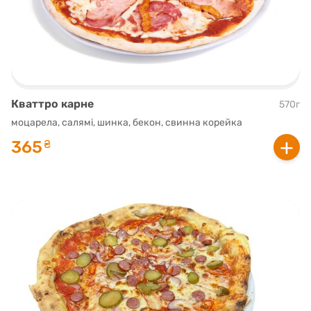
Кваттро карне
570г
моцарела, салямі, шинка, бекон, свинна корейка
+
365
₴