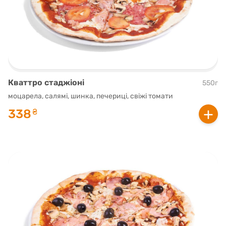
Кваттро стаджіоні
550г
моцарела, салямі, шинка, печериці, свіжі томати
+
338
₴