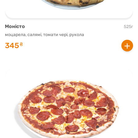
Моністо
525г
моцарела, салямі, томати чері, рукола
+
345
₴