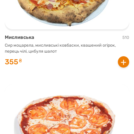
Мисливська
510
Сир моцарела, мисливські ковбаски, квашений огірок,
перець чілі, цибуля шалот
+
355
₴