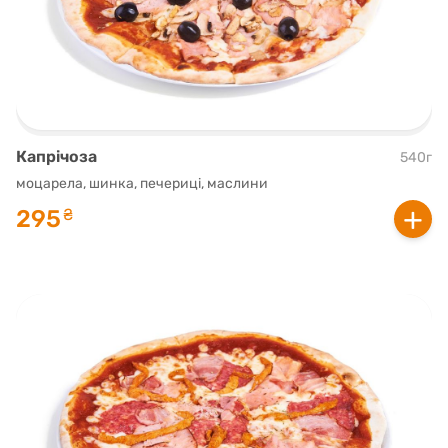
Капрічоза
540г
моцарела, шинка, печериці, маслини
+
295
₴