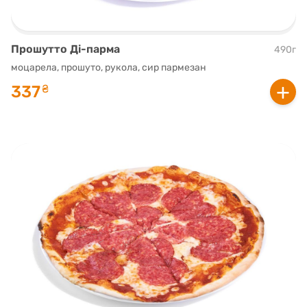
Прошутто Ді-парма
490г
моцарела, прошуто, рукола, сир пармезан
+
337
₴