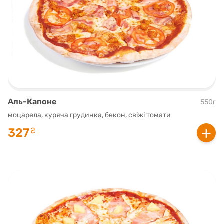
Аль-Капоне
550г
моцарела, куряча грудинка, бекон, свіжі томати
+
327
₴