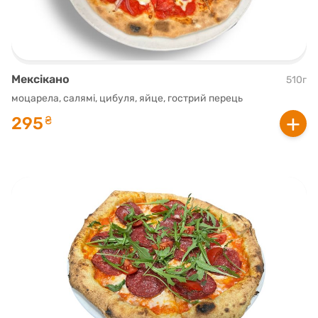
Мексікано
510г
моцарела, салямі, цибуля, яйце, гострий перець
+
295
₴