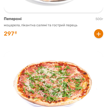
Пепероні
500г
моцарела, пікантна салямі та гострий перець
+
297
₴