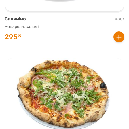
Саляміно
480г
моцарела, салямі
+
295
₴