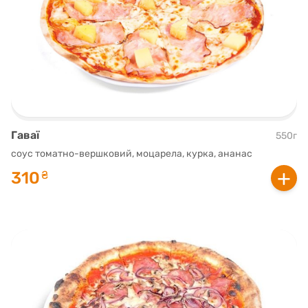
Гаваї
550г
соус томатно-вершковий, моцарела, курка, ананас
+
310
₴