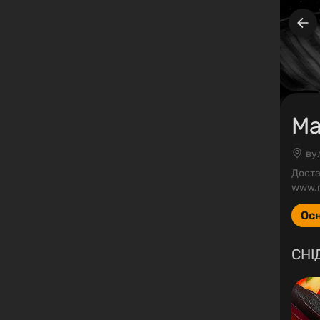
Ma
ву
Доста
www.m
Ос
СНІ