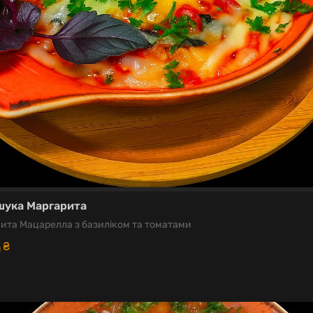
ука Маргарита
ита Мацарелла з базиліком та томатами
0
₴