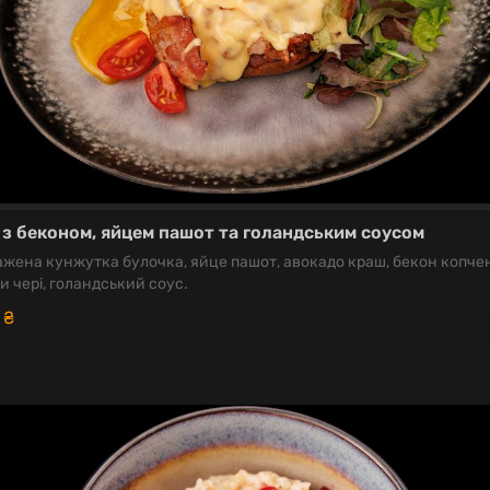
 з беконом, яйцем пашот та голандським соусом
жена кунжутка булочка, яйце пашот, авокадо краш, бекон копче
и чері, голандський соус.
5
₴