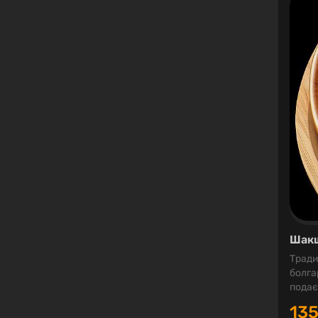
Шакш
Тради
болга
подає
13