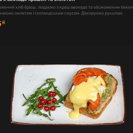
жений хліб бріош , подаємо з краш авокадо та обсмаженим бекон
нюємо омлетом і голландським соусом. Декоруємо руколою.
5
₴