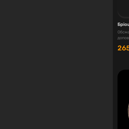
Бріо
Обсма
допов
26