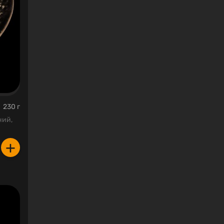
230 г
ний,
+