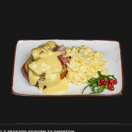
ш з авокадо крашем та омлетом