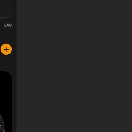
240
+