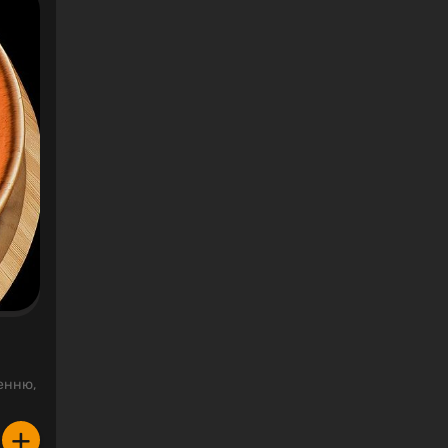
енню,
+