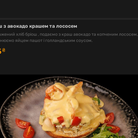
ш з авокадо крашем та лососем
жений хліб бріош , подаємо з краш авокадо та копченим лососем,
нюємо яйцем пашот і голландським соусом.
5
₴