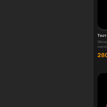
Тост
Обсма
кокте
28