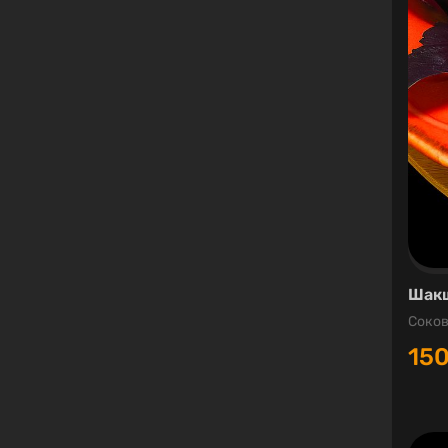
Шакш
Соков
15