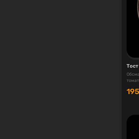
Тост
Обсма
томат
19