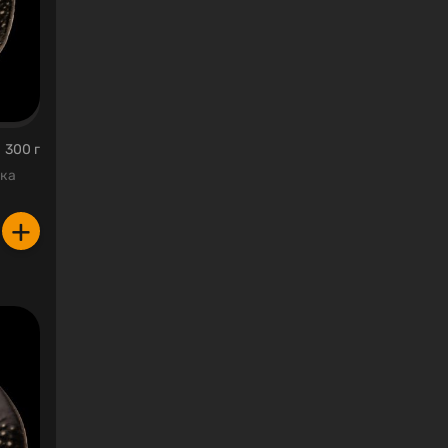
300 г
тка
+