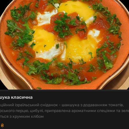
ука класична
ційний ізраїльський сніданок - шакшука з додаванням томатів,
рського перцю, цибулі, приправлена ароматними спеціями та зел
ться з хрумким хлібом
5
₴