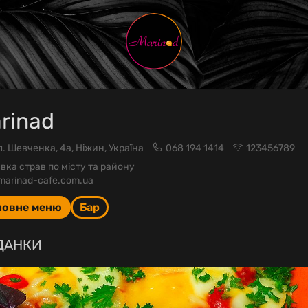
rinad
л. Шевченка, 4а, Ніжин, Україна
068 194 1414
123456789
вка страв по місту та району
arinad-cafe.com.ua
новне меню
Бар
ДАНКИ