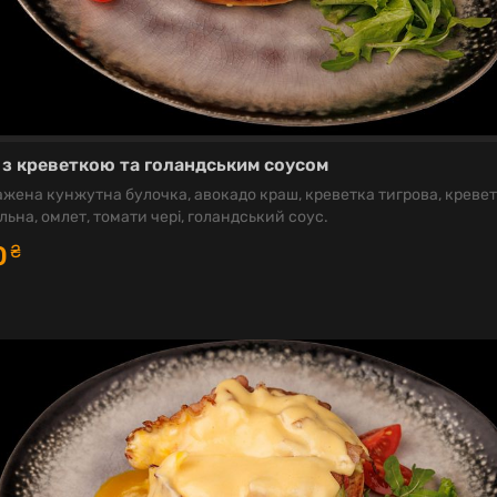
 з креветкою та голандським соусом
жена кунжутна булочка, авокадо краш, креветка тигрова, креве
льна, омлет, томати чері, голандський соус.
0
₴