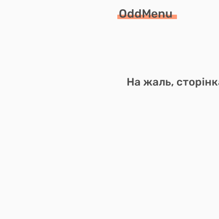
OddMenu
На жаль, сторінк