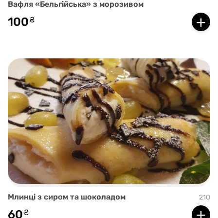
Вафля «Бельгійська» з морозивом
+
100
₴
Млинці з сиром та шоколадом
210
+
60
₴