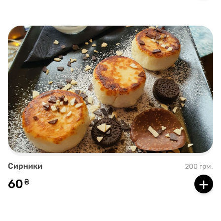
Сирники
200 грм.
+
60
₴