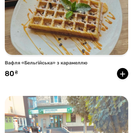
Вафля «Бельгійська» з карамеллю
+
80
₴