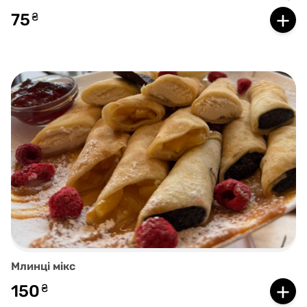
+
75
₴
Млинці мікс
+
150
₴