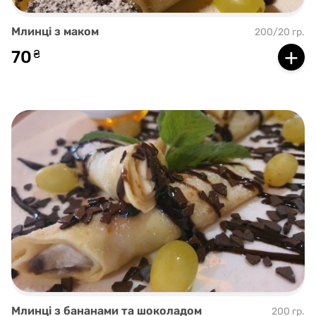
Млинці з маком
200/20 гр.
+
70
₴
Млинці з бананами та шоколадом
200 гр.