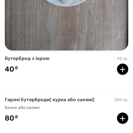
Бутерброд з ікрою
45 гр.
+
40
₴
Гарячі бутерброди( курка або салямі)
200 гр.
Балик або салямі
+
80
₴