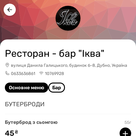
Ресторан - бар "Іква"
вулиця Данила Галицького, будинок 6-8, Дубно, Україна
0633636861
10769928
Основне меню
Бар
БУТЕРБРОДИ
Бутерброд з сьомгою
55г
+
45
₴