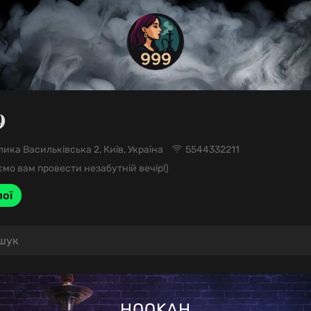

лика Васильківська 2, Київ, Україна
5544332211
мо вам провести незабутній вечір!)
ої
HOOKAH