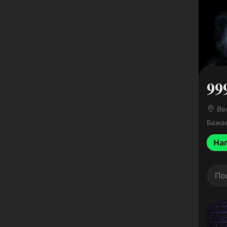
𝟗𝟗
Ве
Бажає
Нап