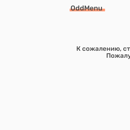
OddMenu
К сожалению, ст
Пожалу