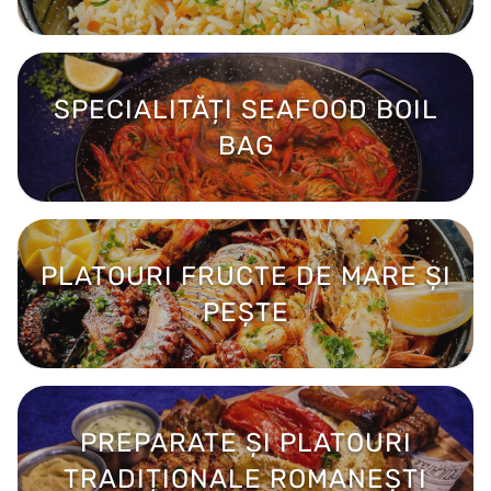
SPECIALITĂȚI SEAFOOD BOIL
BAG
PLATOURI FRUCTE DE MARE ȘI
PEȘTE
PREPARATE ȘI PLATOURI
TRADIȚIONALE ROMANEȘTI