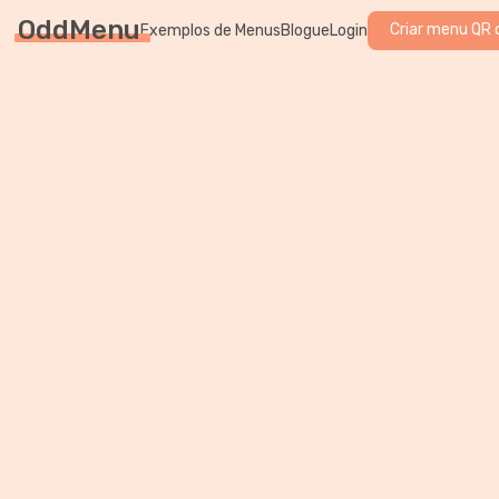
OddMenu
Criar menu QR 
Exemplos de Menus
Blogue
Login