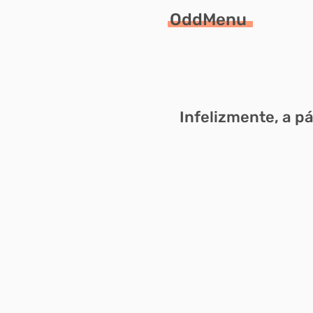
OddMenu
Infelizmente, a p