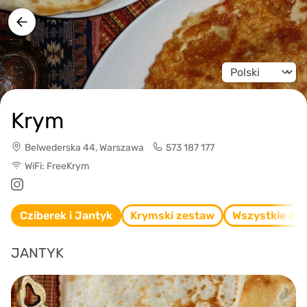
Change langua
Krym
Belwederska 44, Warszawa
573 187 177
WiFi: FreeKrym
Cziberek i Jantyk
Krymski zestaw
Wszystkie dan
JANTYK