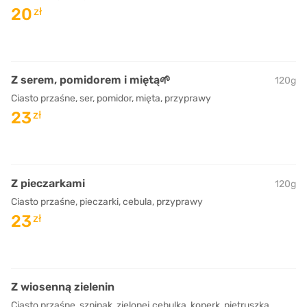
20
zł
Z serem, pomidorem i miętą🌱
120g
Ciasto przaśne, ser, pomidor, mięta, przyprawy
23
zł
Z pieczarkami
120g
Ciasto przaśne, pieczarki, cebula, przyprawy
23
zł
Z wiosenną zielenin
Ciasto przaśne, szpinak, zielonej cebulka, koperk, pietruszka,