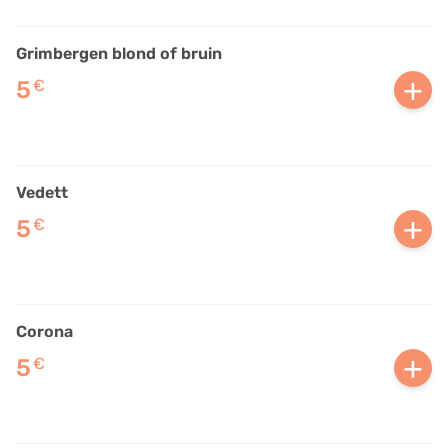
Grimbergen blond of bruin
+
5
€
Vedett
+
5
€
Corona
+
5
€