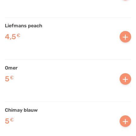
Liefmans peach
+
4,5
€
Omer
+
5
€
Chimay blauw
+
5
€