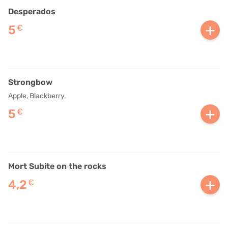
Desperados
+
5
€
Strongbow
Apple, Blackberry,
+
5
€
Mort Subite on the rocks
+
4,2
€