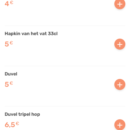
+
4
€
Hapkin van het vat 33cl
+
5
€
Duvel
+
5
€
Duvel tripel hop
+
6,5
€