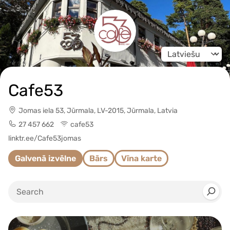
Change language
Cafe53
Jomas iela 53, Jūrmala, LV-2015, Jūrmala, Latvia
27 457 662
cafe53
linktr.ee/Cafe53jomas
Galvenā izvēlne
Bārs
Vīna karte