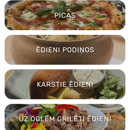
PICAS
ĒDIENI PODIŅOS
KARSTIE ĒDIENI
UZ OGLĒM GRILĒTI ĒDIENI