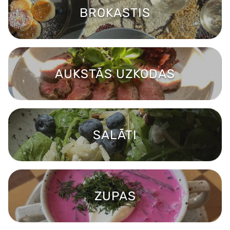
BROKASTIS
AUKSTĀS UZKODAS
SALĀTI
ZUPAS