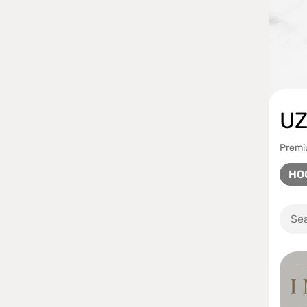
U
Premi
HO