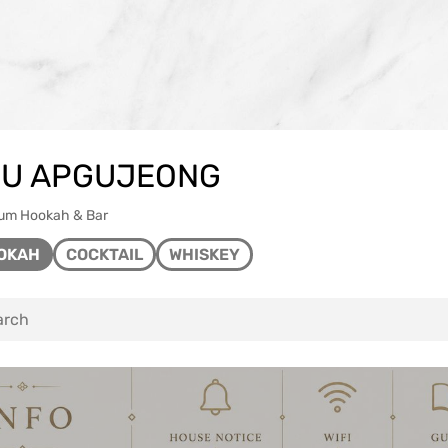
ZU APGUJEONG
um Hookah & Bar
OKAH
COCKTAIL
WHISKEY